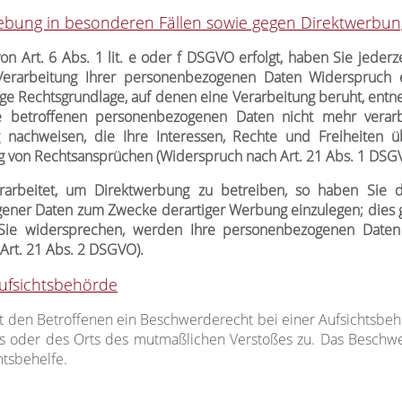
bung in besonderen Fällen sowie gegen Direktwerbung
 Art. 6 Abs. 1 lit. e oder f DSGVO erfolgt, haben Sie jederze
erarbeitung Ihrer personenbezogenen Daten Widerspruch ei
lige Rechtsgrundlage, auf denen eine Verarbeitung beruht, en
e betroffenen personenbezogenen Daten nicht mehr verar
 nachweisen, die Ihre Interessen, Rechte und Freiheiten 
 von Rechtsansprüchen (Widerspruch nach Art. 21 Abs. 1 DSG
rbeitet, um Direktwerbung zu betreiben, so haben Sie d
ner Daten zum Zwecke derartiger Werbung einzulegen; dies gilt 
 Sie widersprechen, werden Ihre personenbezogenen Date
rt. 21 Abs. 2 DSGVO).
ufsichtsbehörde
t den Betroffenen ein Beschwerderecht bei einer Aufsichtsbehö
zes oder des Orts des mutmaßlichen Verstoßes zu. Das Besch
htsbehelfe.